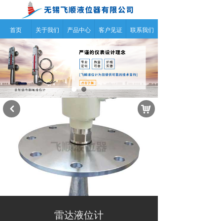
首页
关于我们
产品中心
客户见证
联系我们
낙
낒
雷达液位计