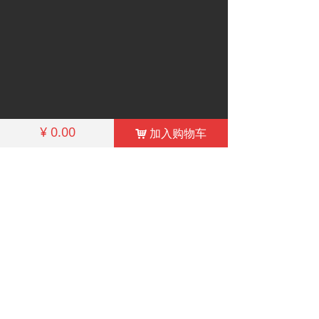
¥
0.00
加入购物车
一键拨打
在线留言
联系我们
낙
ꂅ
ꄅ
ꁳ