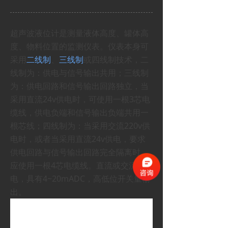
超声波液位计是测量液体高度、罐体高
度、物料位置的监测仪表。仪表本身可
采用
二线制
、
三线制
或四线制技术，二
线制为：供电与信号输出共用；三线制
为：供电回路和信号输出回路独立，当
采用直流24v供电时，可使用一根3芯电
缆线，供电负端和信号输出负端共用一
根芯线；四线制为：当采用交流220v供
电时，或者当采用直流24v供电，要求
供电回路与信号输出回路完全隔离时，
应使用一根4芯电缆线。直流或交流供
电，具有4~20mADC，高低位开关量输
出。