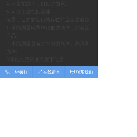
4. 流量范围大，口径范围宽。
5. 可使用腐蚀性液体。
但是，它的缺点仍然存在并且无法避免:
1. 不能测量电导率很低的液体，如石油
产品;
2. 不能测量含有大气泡的气体、蒸汽和
液体;
3.不能在更高的温度下使用。
一键拨打
在线留言
联系我们
ꂅ
ꄅ
ꁳ
上一篇：
无
ꄴ
下一篇：
无
ꄲ
无锡飞顺液位器有限公司
地址：无锡市南长区扬名高新技术产业园
梁新路1号
联系人：张先生