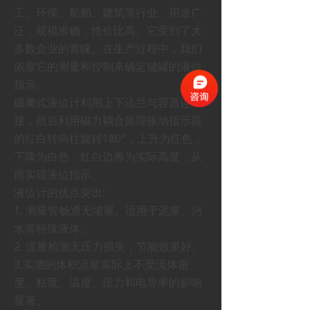
工、环保、船舶、建筑等行业。用途广
泛，规模准确，性价比高。它受到了大
多数企业的青睐。在生产过程中，我们
依靠它的测量和控制来确定储罐的液位
指示。
磁瓣式液位计利用上下法兰与容器连
接，然后利用磁力耦合原理驱动指示器
的红白转向柱旋转180°，上升为红色，
下降为白色，红白边界为实际高度，从
而实现液位指示。
液位计的优点突出:
1. 测量管畅通无堵塞。适用于泥浆、污
水等特殊液体。
2. 流量检测无压力损失，节能效果好。
3.实测的体积流量实际上不受流体密
度、粘度、温度、压力和电导率的影响
显著。