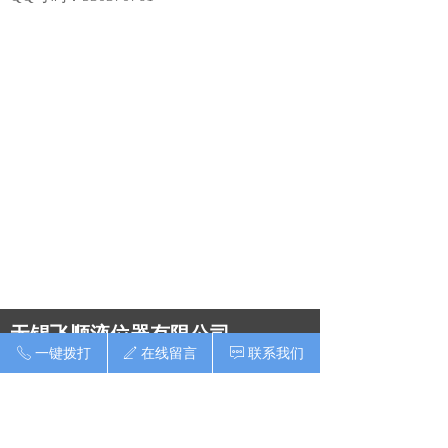
无锡飞顺液位器有限公司
一键拨打
在线留言
联系我们
ꂅ
ꄅ
ꁳ
地址：无锡市南长区扬名高新技术产业园
梁新路1号
联系人：张先生
手机：13861859293,18915273662